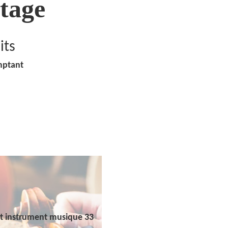
tage
its
mptant
t instrument musique 33