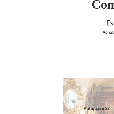
Com
Es
Achat
Antiquaire 33