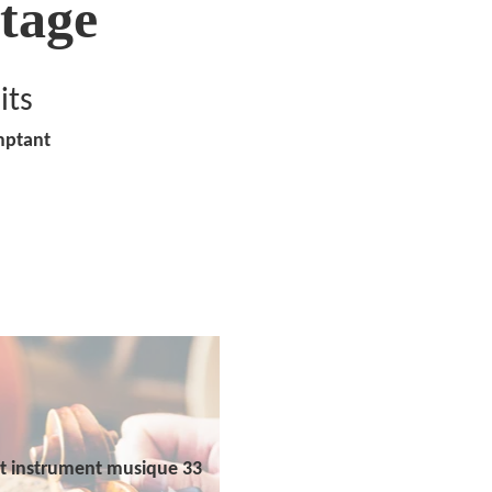
tage
its
mptant
t instrument musique 33