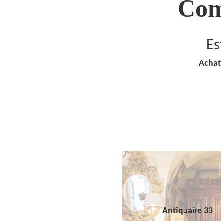
Com
Es
Achat
Antiquaire 33