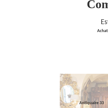
Com
Es
Achat
Antiquaire 33