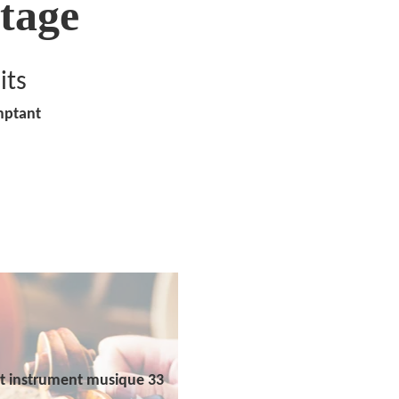
tage
its
mptant
t instrument musique 33