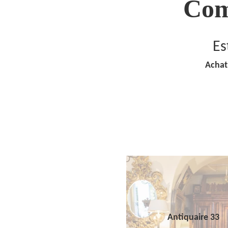
Com
Es
Achat
Antiquaire 33