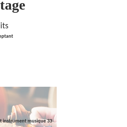
tage
its
mptant
t instrument musique 33