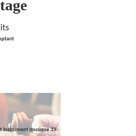
tage
its
mptant
t instrument musique 33