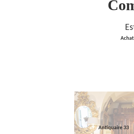
Com
Es
Achat
Antiquaire 33