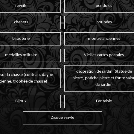
reveils
pendules
chenets
poupées
bijouterie
montre anciennes
médailles militaire
Vieilles cartes postales
décoration de jardin (Statue de
 sur la chasse (couteau, dague
pierre, potiche pierre et fonte salo
cienne, trophée de chasse)
de jardin)
Bijoux
Fantaisie
Disque vinyle