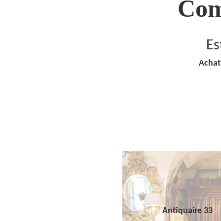
Com
Es
Achat
Antiquaire 33