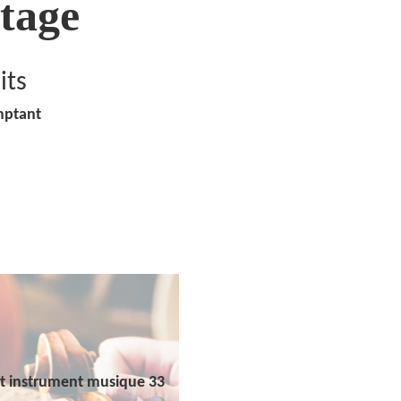
tage
its
mptant
t instrument musique 33