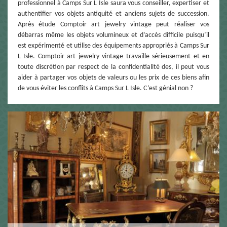
professionnel à Camps Sur L Isle saura vous conseiller, expertiser et
authentifier vos objets antiquité et anciens sujets de succession.
Après étude Comptoir art jewelry vintage peut réaliser vos
débarras même les objets volumineux et d’accès difficile puisqu’il
est expérimenté et utilise des équipements appropriés à Camps Sur
L Isle. Comptoir art jewelry vintage travaille sérieusement et en
toute discrétion par respect de la confidentialité des, il peut vous
aider à partager vos objets de valeurs ou les prix de ces biens afin
de vous éviter les conflits à Camps Sur L Isle. C’est génial non ?