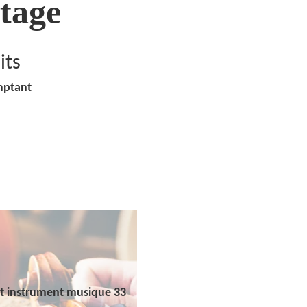
tage
its
mptant
t instrument musique 33