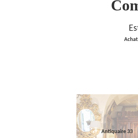
Com
Es
Achat
Antiquaire 33