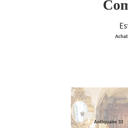
Com
Es
Achat
Antiquaire 33