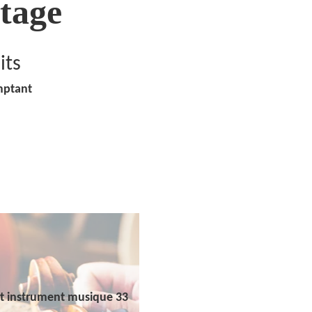
tage
its
mptant
t instrument musique 33