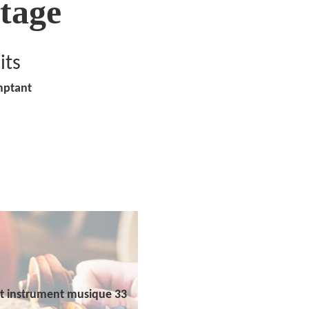
tage
its
mptant
t instrument musique 33