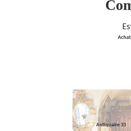
Com
Es
Achat
Antiquaire 33