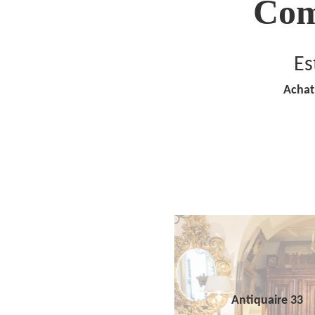
Com
Es
Achat
Antiquaire 33