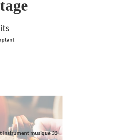
tage
its
mptant
t instrument musique 33