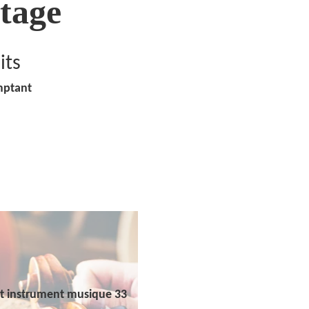
tage
its
mptant
t instrument musique 33