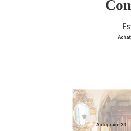
Com
Es
Achat
Antiquaire 33