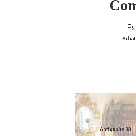
Com
Es
Achat
Antiquaire 33