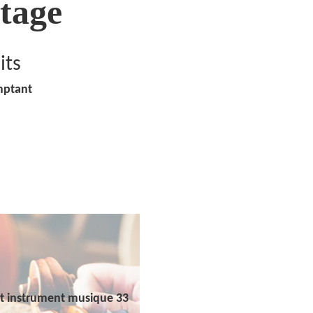
tage
its
mptant
t instrument musique 33