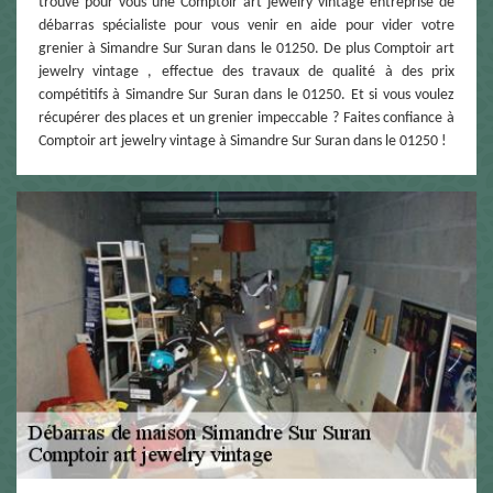
trouvé pour vous une Comptoir art jewelry vintage entreprise de
débarras spécialiste pour vous venir en aide pour vider votre
grenier à Simandre Sur Suran dans le 01250. De plus Comptoir art
jewelry vintage , effectue des travaux de qualité à des prix
compétitifs à Simandre Sur Suran dans le 01250. Et si vous voulez
récupérer des places et un grenier impeccable ? Faites confiance à
Comptoir art jewelry vintage à Simandre Sur Suran dans le 01250 !