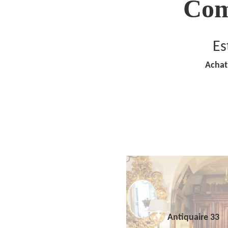
Com
Es
Achat
Antiquaire 33