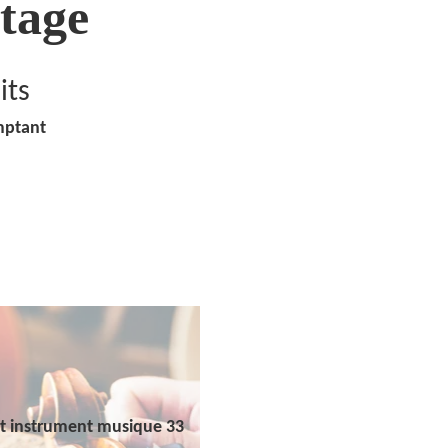
tage
its
mptant
t instrument musique 33