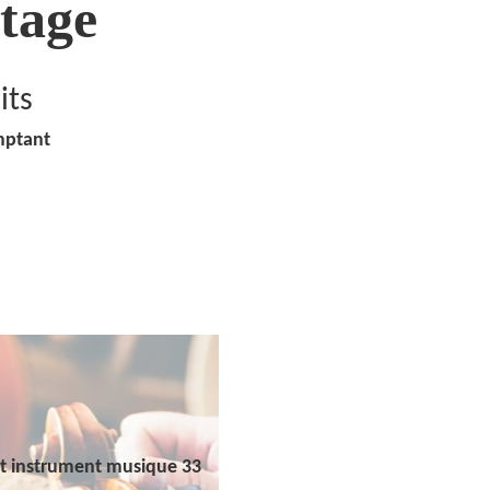
tage
its
mptant
t instrument musique 33