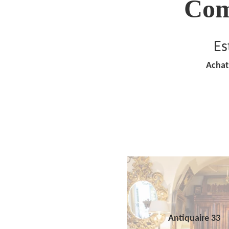
Com
Es
Achat
Antiquaire 33