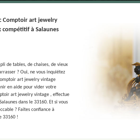
c Comptoir art jewelry
x compétitif à Salaunes
li de tables, de chaises, de vieux
barrasser ? Oui, ne vous inquiétez
omptoir art jewelry vintage
nir en aide pour vider votre
toir art jewelry vintage , effectue
 Salaunes dans le 33160. Et si vous
ccable ? Faites confiance à
e 33160 !