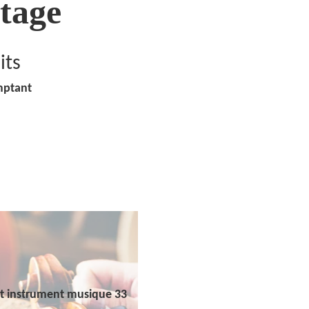
tage
its
mptant
t instrument musique 33