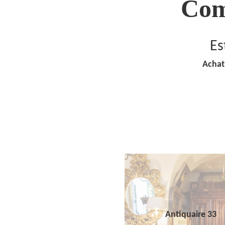
Com
Es
Achat
Antiquaire 33