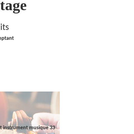
tage
its
mptant
t instrument musique 33