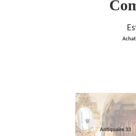
Com
Es
Achat
Antiquaire 33