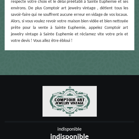
respecte votre choix et le délai préétabli à Sainte Euphemie et ses
environs. De plus Comptoir art jewelry vintage , détient tous les
savoir-faire qui ne souffrent aucune erreur en vidage de vos locaux.
Alors, si vous voulez revoir votre maison bien vidée et bien nettoyée
prête pour la vente à Sainte Euphemie, appelez Comptoir art
jewelry vintage à Sainte Euphemie et réclamez vite votre prix et
votre devis ! Vous allez être ébloui !
indisponible
indisponible