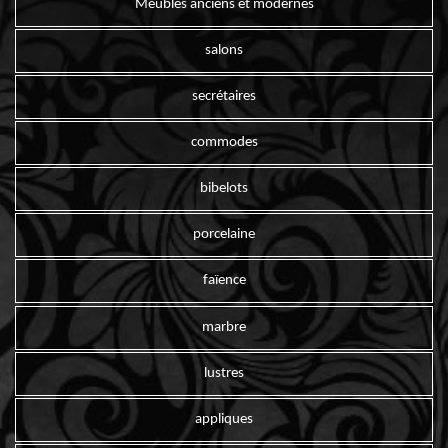
Meubles anciens et modernes
salons
secrétaires
commodes
bibelots
porcelaine
faïence
marbre
lustres
appliques