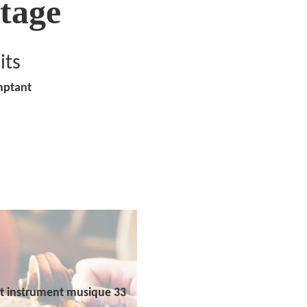
tage
its
mptant
t instrument musique 33