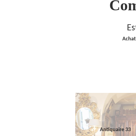
Com
Es
Achat
Antiquaire 33