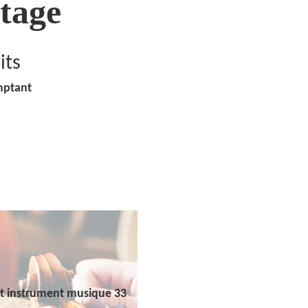
tage
its
mptant
t instrument musique 33