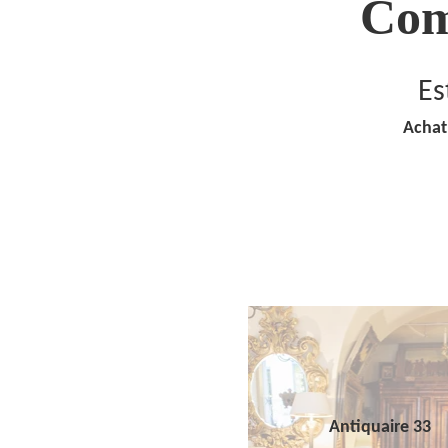
Com
Es
Achat
Antiquaire 33