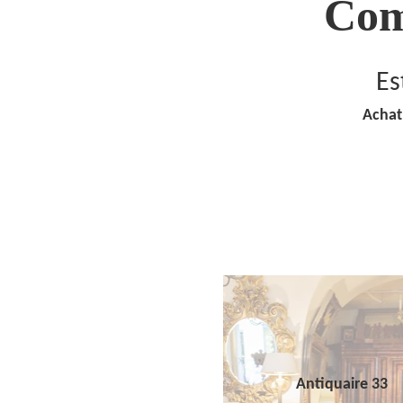
Com
Es
Achat
Antiquaire 33