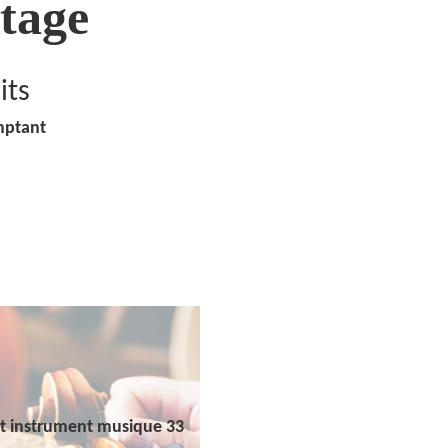
tage
its
mptant
t instrument musique 33