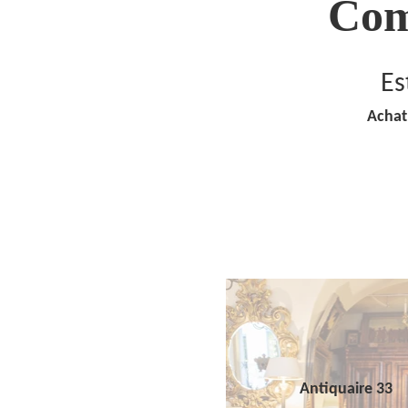
Com
Es
Achat
Antiquaire 33