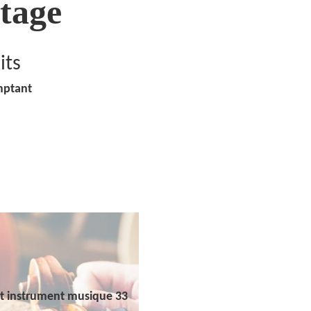
tage
its
mptant
t instrument musique 33