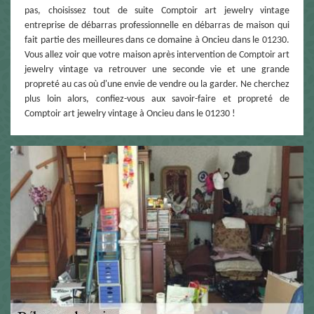
pas, choisissez tout de suite Comptoir art jewelry vintage
entreprise de débarras professionnelle en débarras de maison qui
fait partie des meilleures dans ce domaine à Oncieu dans le 01230.
Vous allez voir que votre maison après intervention de Comptoir art
jewelry vintage va retrouver une seconde vie et une grande
propreté au cas où d'une envie de vendre ou la garder. Ne cherchez
plus loin alors, confiez-vous aux savoir-faire et propreté de
Comptoir art jewelry vintage à Oncieu dans le 01230 !