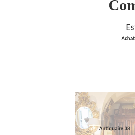
Com
Es
Achat
Antiquaire 33