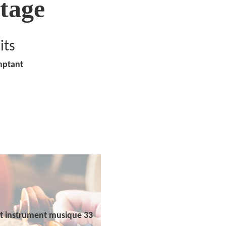
tage
its
mptant
t instrument musique 33