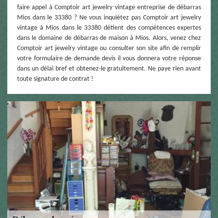
faire appel à Comptoir art jewelry vintage entreprise de débarras
Mios dans le 33380 ? Ne vous inquiétez pas Comptoir art jewelry
vintage à Mios dans le 33380 détient des compétences expertes
dans le domaine de débarras de maison à Mios. Alors, venez chez
Comptoir art jewelry vintage ou consulter son site afin de remplir
votre formulaire de demande devis il vous donnera votre réponse
dans un délai bref et obtenez-le gratuitement. Ne paye rien avant
toute signature de contrat !