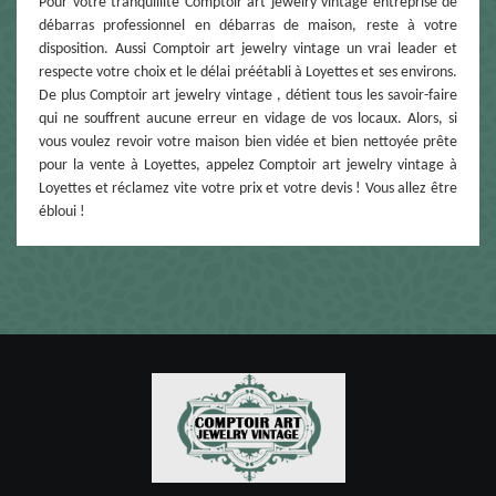
Pour votre tranquillité Comptoir art jewelry vintage entreprise de
débarras professionnel en débarras de maison, reste à votre
disposition. Aussi Comptoir art jewelry vintage un vrai leader et
respecte votre choix et le délai préétabli à Loyettes et ses environs.
De plus Comptoir art jewelry vintage , détient tous les savoir-faire
qui ne souffrent aucune erreur en vidage de vos locaux. Alors, si
vous voulez revoir votre maison bien vidée et bien nettoyée prête
pour la vente à Loyettes, appelez Comptoir art jewelry vintage à
Loyettes et réclamez vite votre prix et votre devis ! Vous allez être
ébloui !