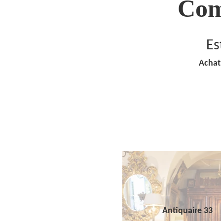
Com
Es
Achat
Antiquaire 33