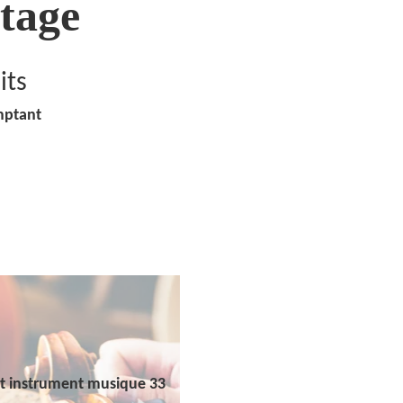
tage
its
mptant
t instrument musique 33