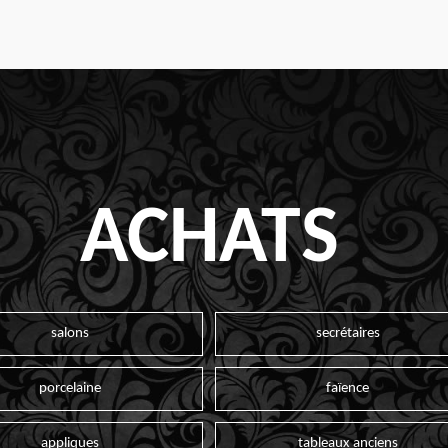
ACHATS
salons
secrétaires
porcelaine
faïence
appliques
tableaux anciens