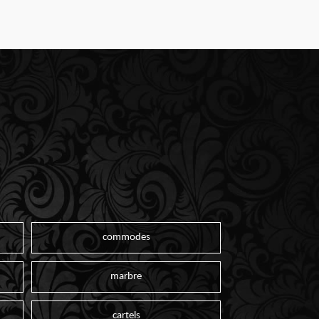
commodes
marbre
cartels