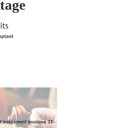
tage
its
mptant
t instrument musique 33