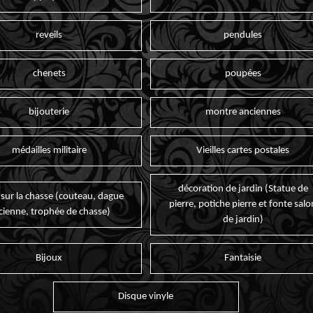
reveils
pendules
chenets
poupées
bijouterie
montre anciennes
médailles militaire
Vieilles cartes postales
décoration de jardin (Statue de
 sur la chasse (couteau, dague
pierre, potiche pierre et fonte salo
cienne, trophée de chasse)
de jardin)
Bijoux
Fantaisie
Disque vinyle