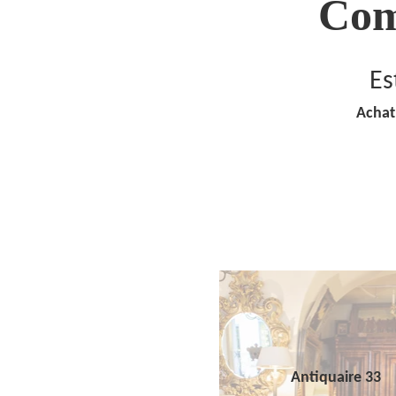
Com
Es
Achat
Antiquaire 33