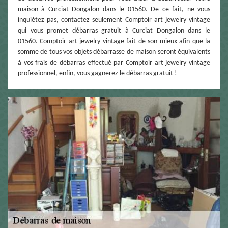
maison à Curciat Dongalon dans le 01560. De ce fait, ne vous
inquiétez pas, contactez seulement Comptoir art jewelry vintage
qui vous promet débarras gratuit à Curciat Dongalon dans le
01560. Comptoir art jewelry vintage fait de son mieux afin que la
somme de tous vos objets débarrasse de maison seront équivalents
à vos frais de débarras effectué par Comptoir art jewelry vintage
professionnel, enfin, vous gagnerez le débarras gratuit !