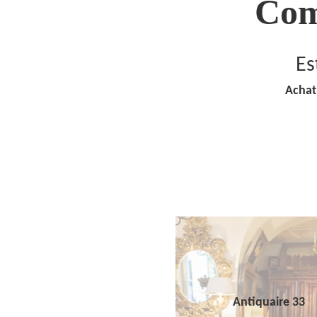
Com
Es
Achat
Antiquaire 33