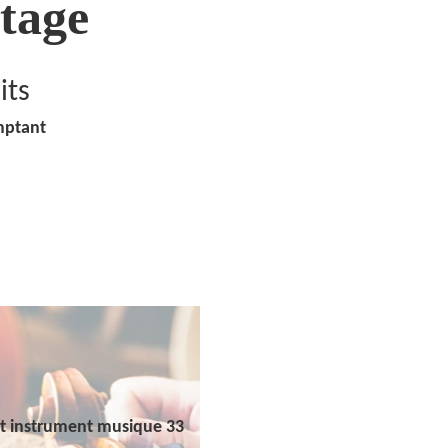
tage
its
mptant
t instrument musique 33