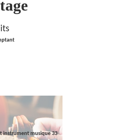
tage
its
mptant
t instrument musique 33