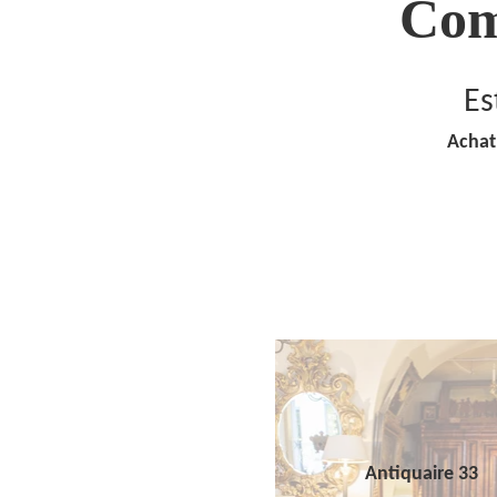
Com
Es
Achat
Antiquaire 33