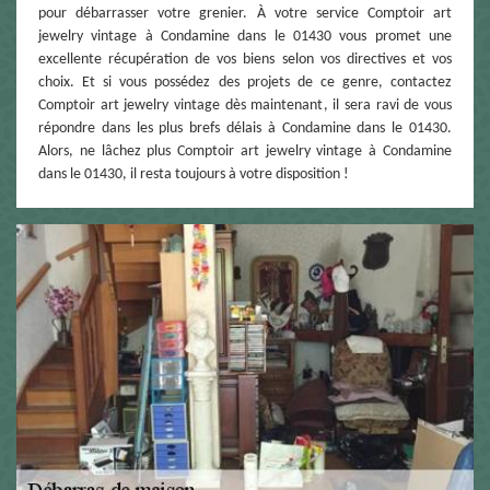
pour débarrasser votre grenier. À votre service Comptoir art
jewelry vintage à Condamine dans le 01430 vous promet une
excellente récupération de vos biens selon vos directives et vos
choix. Et si vous possédez des projets de ce genre, contactez
Comptoir art jewelry vintage dès maintenant, il sera ravi de vous
répondre dans les plus brefs délais à Condamine dans le 01430.
Alors, ne lâchez plus Comptoir art jewelry vintage à Condamine
dans le 01430, il resta toujours à votre disposition !