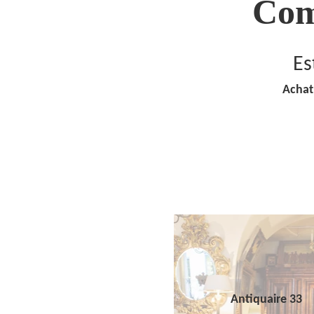
Com
Es
Achat
Antiquaire 33