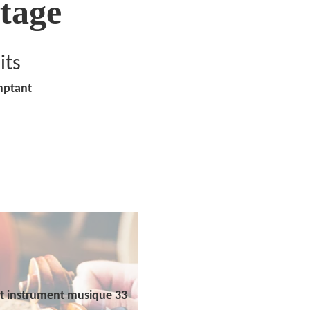
tage
its
mptant
t instrument musique 33