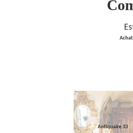
Com
Es
Achat
Antiquaire 33