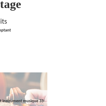
tage
its
mptant
t instrument musique 33