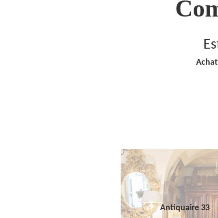
Com
Es
Achat
Antiquaire 33