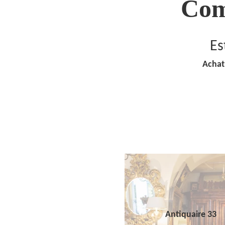
Com
Es
Achat
Antiquaire 33