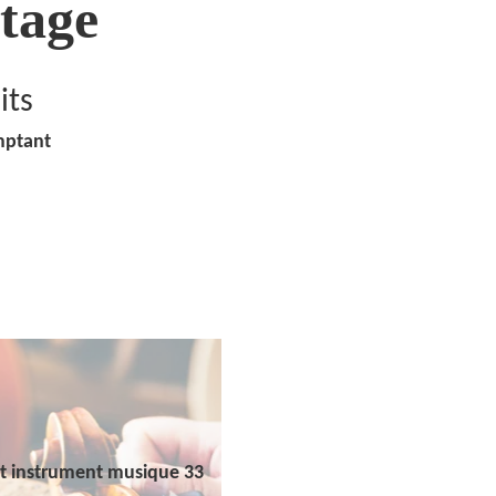
tage
its
mptant
t instrument musique 33