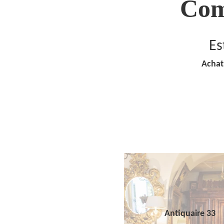
Com
Es
Achat
Antiquaire 33