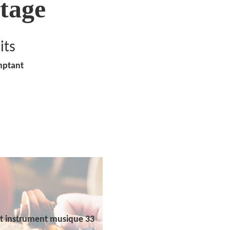
tage
its
mptant
t instrument musique 33