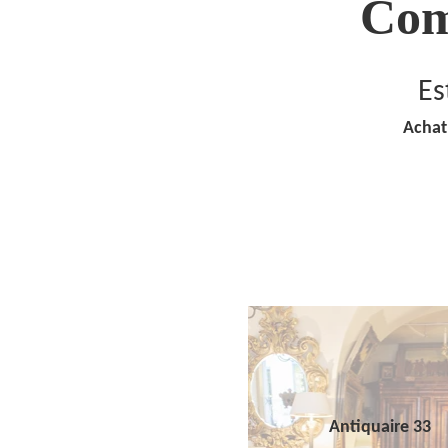
Com
Es
Achat
Antiquaire 33