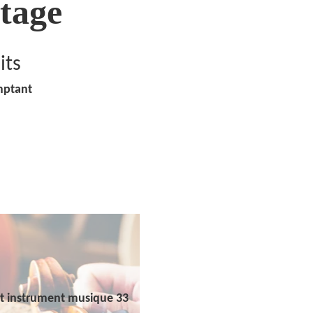
tage
its
mptant
t instrument musique 33