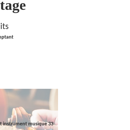
tage
its
mptant
t instrument musique 33