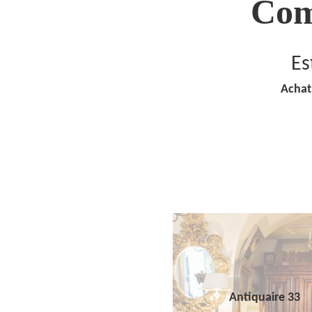
Com
Es
Achat
Antiquaire 33