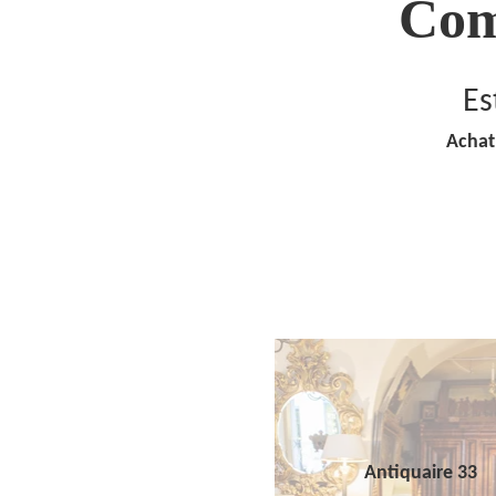
Com
Es
Achat
Antiquaire 33