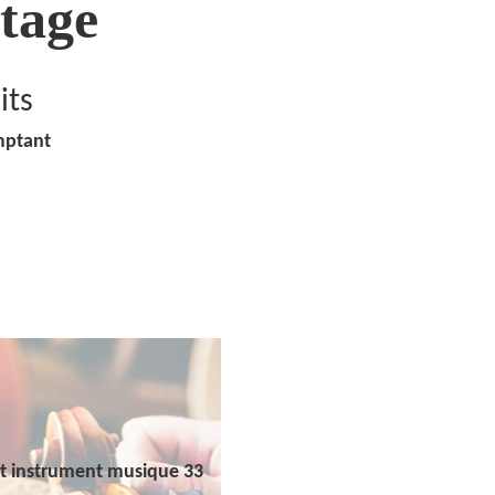
tage
its
mptant
t instrument musique 33