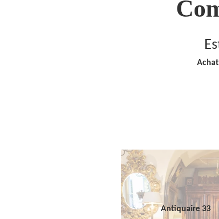
Com
Es
Achat
Antiquaire 33