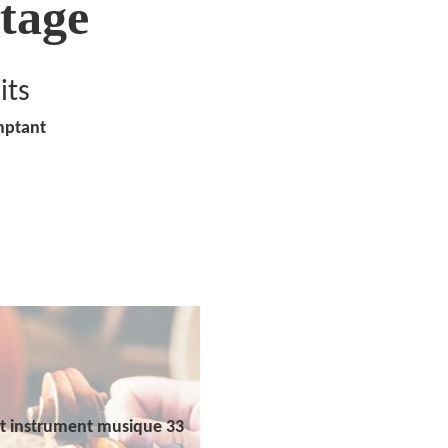
tage
its
mptant
t instrument musique 33