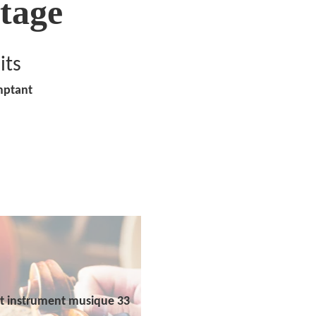
tage
its
mptant
t instrument musique 33