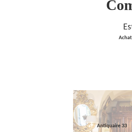
Com
Es
Achat
Antiquaire 33