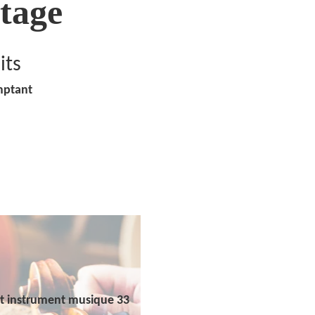
tage
its
mptant
t instrument musique 33