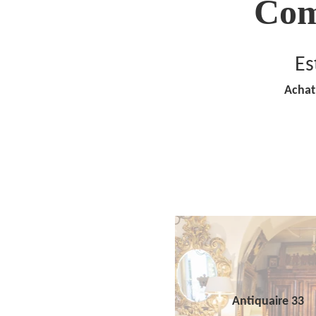
Com
Es
Achat
Antiquaire 33