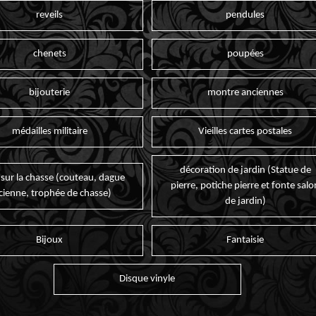
reveils
pendules
chenets
poupées
bijouterie
montre anciennes
médailles militaire
Vieilles cartes postales
décoration de jardin (Statue de
 sur la chasse (couteau, dague
pierre, potiche pierre et fonte salo
cienne, trophée de chasse)
de jardin)
Bijoux
Fantaisie
Disque vinyle