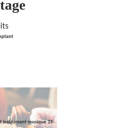
tage
its
mptant
t instrument musique 33