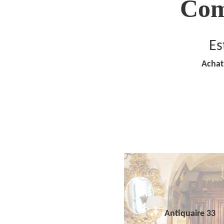
Com
Es
Achat
Antiquaire 33