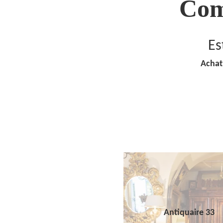
Com
Es
Achat
Antiquaire 33