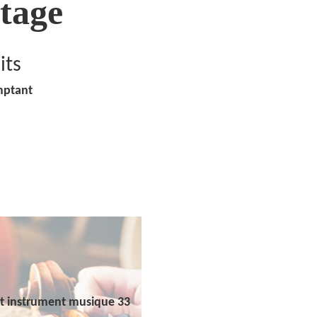
tage
its
mptant
t instrument musique 33