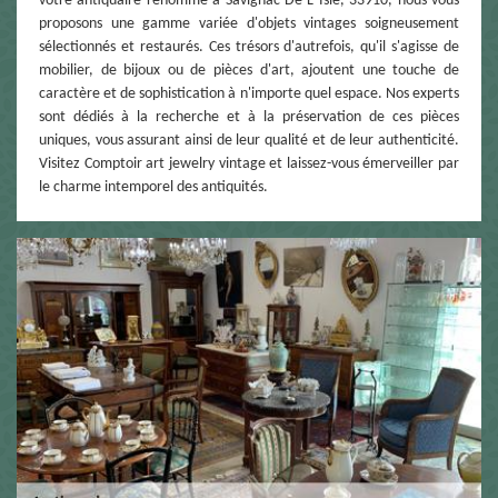
votre antiquaire renommé à Savignac De L Isle, 33910, nous vous
proposons une gamme variée d'objets vintages soigneusement
sélectionnés et restaurés. Ces trésors d'autrefois, qu'il s'agisse de
mobilier, de bijoux ou de pièces d'art, ajoutent une touche de
caractère et de sophistication à n'importe quel espace. Nos experts
sont dédiés à la recherche et à la préservation de ces pièces
uniques, vous assurant ainsi de leur qualité et de leur authenticité.
Visitez Comptoir art jewelry vintage et laissez-vous émerveiller par
le charme intemporel des antiquités.