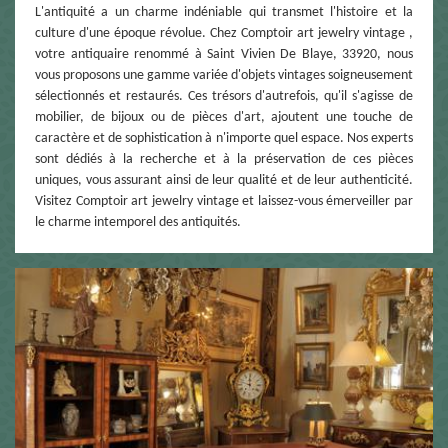
L'antiquité a un charme indéniable qui transmet l'histoire et la
culture d'une époque révolue. Chez Comptoir art jewelry vintage ,
votre antiquaire renommé à Saint Vivien De Blaye, 33920, nous
vous proposons une gamme variée d'objets vintages soigneusement
sélectionnés et restaurés. Ces trésors d'autrefois, qu'il s'agisse de
mobilier, de bijoux ou de pièces d'art, ajoutent une touche de
caractère et de sophistication à n'importe quel espace. Nos experts
sont dédiés à la recherche et à la préservation de ces pièces
uniques, vous assurant ainsi de leur qualité et de leur authenticité.
Visitez Comptoir art jewelry vintage et laissez-vous émerveiller par
le charme intemporel des antiquités.