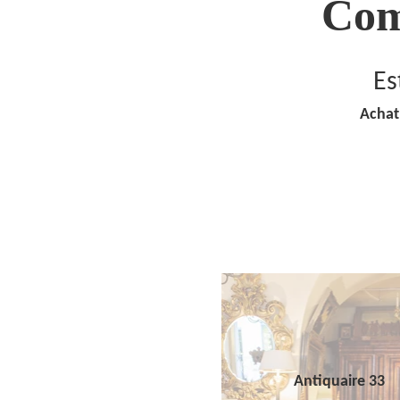
Com
Es
Achat
Antiquaire 33