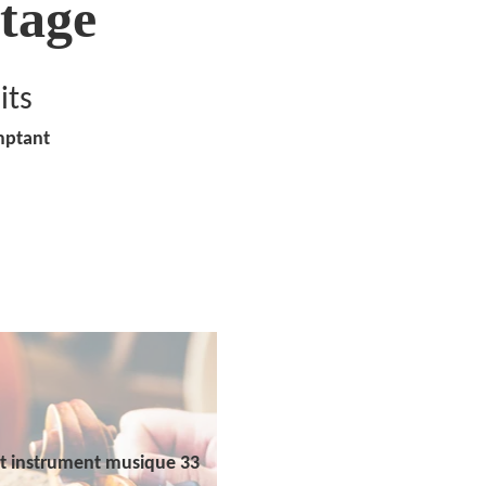
tage
its
mptant
t instrument musique 33